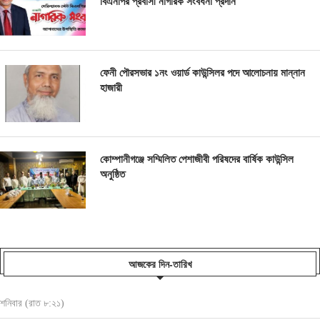
বিএনপির প্রবাসী নাগরিক সংবর্ধনা প্রদান
ফেনী পৌরসভার ১নং ওয়ার্ড কাউন্সিলর পদে আলোচনায় মান্নান
হাজারী
কোম্পানীগঞ্জে সম্মিলিত পেশাজীবী পরিষদের বার্ষিক কাউন্সিল
অনুষ্ঠিত
আজকের দিন-তারিখ
শনিবার (রাত ৮:২১)