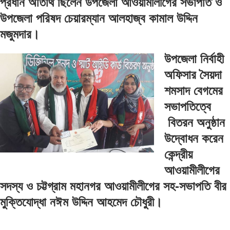
প্রধান অতিথি ছিলেন উপজেলা আওয়ামীলীগের সভাপতি ও
উপজেলা পরিষদ চেয়ারম্যান আলহাজ্ব কামাল উদ্দিন
মজুমদার।
উপজেলা নির্বাহী
অফিসার সৈয়দা
শমসাদ বেগমের
সভাপতিত্বে
বিতরন অনুষ্ঠান
উদ্বোধন করেন
কেন্দ্রীয়
আওয়ামীলীগের
সদস্য ও চট্টগ্রাম মহানগর আওয়ামীলীগের সহ-সভাপতি বীর
মুক্তিযোদ্ধা নঈম উদ্দিন আহমেদ চৌধুরী।