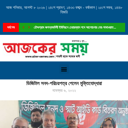
আজ শনিবার, আগস্ট ৮ ২০২৬ | ২৪শে শ্রাবণ, ১৪৩৩ বঙ্গাব্দ - বর্ষাকাল | ২৫শে সফর, ১৪৪৮
হিজরি
সর্বশেষ
চৌদ্দগ্রাম জগন্নাথদিঘী ইউনিয়নে চেয়ারম্যান পদে আলোচনায় মোঃ সাখাওয়াত...
Home
»
ডিজিটাল সনদ-পরিচয়পত্র পেলেন মুক্তিযোদ্ধারা
ডিজিটাল সনদ-পরিচয়পত্র পেলেন মুক্তিযোদ্ধারা
নভেম্বর ৬, ২০২২