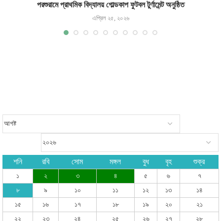
পরশুরামে প্রাথমিক বিদ্যালয় গোল্ডকাপ ফুটবল টুর্ণামেন্ট অনুষ্ঠিত
এপ্রিল ২৫, ২০২৬
শনি
রবি
সোম
মঙ্গল
বুধ
বৃহ
শুক্র
১
২
৩
৪
৫
৬
৭
৮
৯
১০
১১
১২
১৩
১৪
১৫
১৬
১৭
১৮
১৯
২০
২১
২২
২৩
২৪
২৫
২৬
২৭
২৮