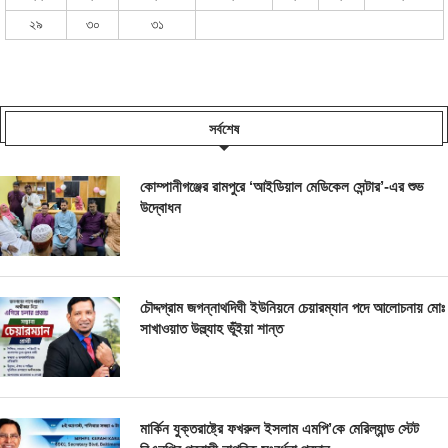
২৯
৩০
৩১
সর্বশেষ
কোম্পানীগঞ্জের রামপুরে ‘আইডিয়াল মেডিকেল সেন্টার’-এর শুভ
উদ্বোধন
চৌদ্দগ্রাম জগন্নাথদিঘী ইউনিয়নে চেয়ারম্যান পদে আলোচনায় মোঃ
সাখাওয়াত উল্ল্যাহ ভূঁইয়া শান্ত
মার্কিন যুক্তরাষ্ট্রে ফখরুল ইসলাম এমপি’কে মেরিল্যান্ড স্টেট