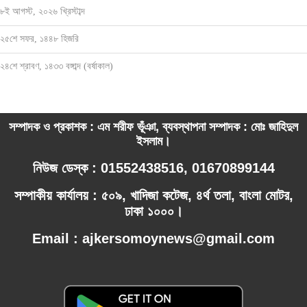
৮ই আগস্ট, ২০২৬ খ্রিস্টাব্দ
২৫শে সফর, ১৪৪৮ হিজরি
২৪শে শ্রাবণ, ১৪৩৩ বঙ্গাব্দ (বর্ষাকাল)
সম্পাদক ও প্রকাশক : এম শরীফ ভূঁঞা, ব্যবস্থাপনা সম্পাদক : মোঃ জাহিদুল
ইসলাম।
নিউজ ডেস্ক : 01552438516, 01670899144
সম্পাকীয় কার্যালয় : ৫০৯, খাদিজা কটেজ, ৪র্থ তলা, বাংলা মোটর,
ঢাকা ১০০০।
Email : ajkersomoynews@gmail.com