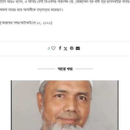
তিনি আরও বলেন, এ ঘটনায় ফেনী ডিএনসির পরিদর্শক মো. মোজাম্মেল হক বাদী হয়ে ছাগলনাইয়া থানায়
মামলা দায়ের করে আসামীকে হস্তান্তর করেছেন।
(আজকের সময়/আইআই/মে ১০, ২০২২)
0
আরো খবর