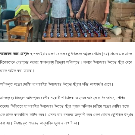
আজকের সময় ডেস্ক:
ছাগলনাইয়ায় একশ বোতল ফেন্সিডিলসহ আব্দুল মোমিন (৪৫) নামের এক মাদক
বিক্রেতাকে গ্রেপ্তার করেছে মাদকদ্রব্য নিয়ন্ত্রণ অধিদপ্তর। সকালে উপজেলার উত্তর মটুয়া থেকে
তাকে আটক করা হয়েছে।
আটককৃত আব্দুল মোমিন ছাগলনাইয়া উপজেলার উত্তর মটুয়ার মনির আহম্মদ’র ছেলে।
মাদকদ্রব্য নিয়ন্ত্রণ অধিদপ্তর ফেনীর সহকারী পরিচালক মোহাম্মদ আবদুল হামিদ জানান, গোপন
তথ্যের ভিত্তিতে ছাগলনাইয়া উপজেলার উত্তর মটুয়া গ্রামে অভিযান চালিয়ে আব্দুল মোমিন নামের
এক মাদক কারবারীকে আটক করে। এসময় তার বসতঘর তল্লাশী করে একশ বোতল ফেন্সিডিল উদ্ধার
করা হয়। উদ্ধারকৃত মাদকের আনুমানিক মূল্য ২ লাখ টাকা।