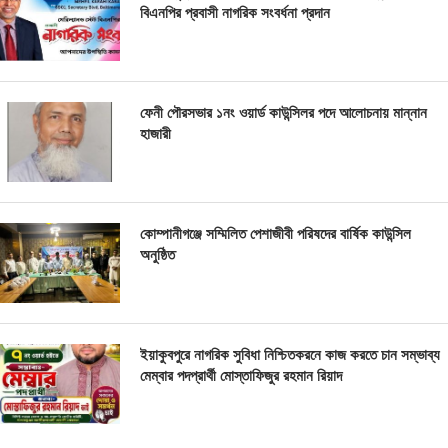
বিএনপির প্রবাসী নাগরিক সংবর্ধনা প্রদান
ফেনী পৌরসভার ১নং ওয়ার্ড কাউন্সিলর পদে আলোচনায় মান্নান
হাজারী
কোম্পানীগঞ্জে সম্মিলিত পেশাজীবী পরিষদের বার্ষিক কাউন্সিল
অনুষ্ঠিত
ইয়াকুবপুরে নাগরিক সুবিধা নিশ্চিতকরনে কাজ করতে চান সম্ভাব্য
মেম্বার পদপ্রার্থী মোস্তাফিজুর রহমান রিয়াদ