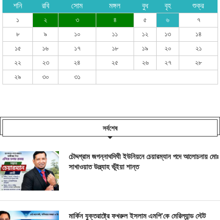
শনি
রবি
সোম
মঙ্গল
বুধ
বৃহ
শুক্র
১
২
৩
৪
৫
৬
৭
৮
৯
১০
১১
১২
১৩
১৪
১৫
১৬
১৭
১৮
১৯
২০
২১
২২
২৩
২৪
২৫
২৬
২৭
২৮
২৯
৩০
৩১
সর্বশেষ
চৌদ্দগ্রাম জগন্নাথদিঘী ইউনিয়নে চেয়ারম্যান পদে আলোচনায় মোঃ
সাখাওয়াত উল্ল্যাহ ভূঁইয়া শান্ত
মার্কিন যুক্তরাষ্ট্রে ফখরুল ইসলাম এমপি’কে মেরিল্যান্ড স্টেট