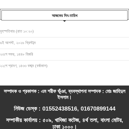
আজকের দিন-তারিখ
বৃহস্পতিবার (রাত ১০:২০)
৬ই আগস্ট, ২০২৬ খ্রিস্টাব্দ
২৩শে সফর, ১৪৪৮ হিজরি
২২শে শ্রাবণ, ১৪৩৩ বঙ্গাব্দ (বর্ষাকাল)
সম্পাদক ও প্রকাশক : এম শরীফ ভূঁঞা, ব্যবস্থাপনা সম্পাদক : মোঃ জাহিদুল
ইসলাম।
নিউজ ডেস্ক : 01552438516, 01670899144
সম্পাকীয় কার্যালয় : ৫০৯, খাদিজা কটেজ, ৪র্থ তলা, বাংলা মোটর,
ঢাকা ১০০০।