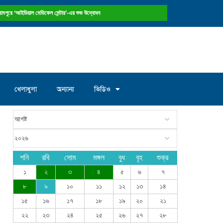
 রামপুরে ‘আইডিয়াল মেডিকেল সেন্টার’-এর শুভ উদ্বোধন
খেলাধুলা
অন্যান্য
ভিডিও
শনি
রবি
সোম
মঙ্গল
বুধ
বৃহ
শুক্র
১
২
৩
৪
৫
৬
৭
৮
৯
১০
১১
১২
১৩
১৪
১৫
১৬
১৭
১৮
১৯
২০
২১
২২
২৩
২৪
২৫
২৬
২৭
২৮