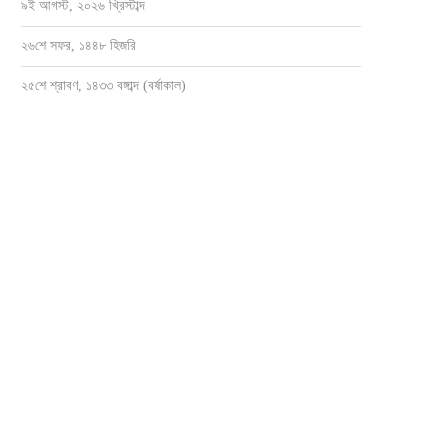
৯ই আগস্ট, ২০২৬ খ্রিস্টাব্দ
২৬শে সফর, ১৪৪৮ হিজরি
২৫শে শ্রাবণ, ১৪৩৩ বঙ্গাব্দ (বর্ষাকাল)