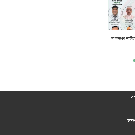
সভাপতি এনাম,
দাগনভূঞা জাতীয়ত
সম
সম্