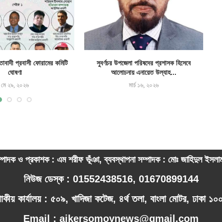
াবাদী প্রবাসী ফোরামের কমিটি
সুবর্ণচর উপজেলা পরিষদের প্রশাসক হিসেবে
দাগ
ঘোষণা
আলোচনায় এনায়েত উল্যাহ...
মে ২৯, ২০২৬
মার্চ ১৬, ২০২৬
্পাদক ও প্রকাশক : এম শরীফ ভূঁঞা, ব্যবস্থাপনা সম্পাদক : মোঃ জাহিদুল ইসল
নিউজ ডেস্ক : 01552438516, 01670899144
পাকীয় কার্যালয় : ৫০৯, খাদিজা কটেজ, ৪র্থ তলা, বাংলা মোটর, ঢাকা ১
Email : ajkersomoynews@gmail.com