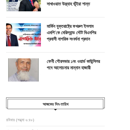
সাখাওয়াত উল্ল্যাহ ভূঁইয়া শান্ত
মার্কিন যুক্তরাষ্ট্রে ফখরুল ইসলাম
এমপি’কে মেরিল্যান্ড স্টেট বিএনপির
প্রবাসী নাগরিক সংবর্ধনা প্রদান
ফেনী পৌরসভার ১নং ওয়ার্ড কাউন্সিলর
পদে আলোচনায় মান্নান হাজারী
আজকের দিন-তারিখ
রবিবার (সন্ধ্যা ৬:৪৮)