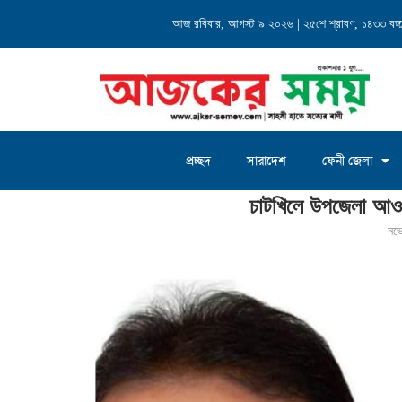
ক কাউন্সিল অনুষ্ঠিত
আজ রবিবার, আগস্ট ৯ ২০২৬ | ২৫শে শ্রাবণ, ১৪৩৩ বঙ্গাব
মুসলিম ধর্ম গ্রহণ করলেন লক্ষী
প্রচ্ছদ
সারাদেশ
ফেনী জেলা
Home
»
চাটখিলে উপজেলা আওয়ামীলীগের ত্রি-বার্ষিক সম্মেলন
চাটখিলে উপজেলা আওয়াম
নভ