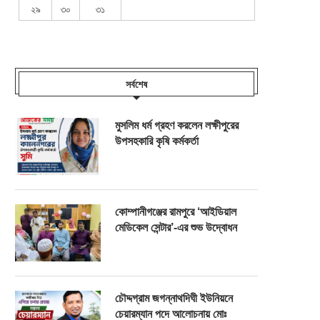
২৯
৩০
৩১
সর্বশেষ
মুসলিম ধর্ম গ্রহণ করলেন লক্ষীপুরের
উপসহকারি কৃষি কর্মকর্তা
কোম্পানীগঞ্জের রামপুরে ‘আইডিয়াল
মেডিকেল সেন্টার’-এর শুভ উদ্বোধন
চৌদ্দগ্রাম জগন্নাথদিঘী ইউনিয়নে
চেয়ারম্যান পদে আলোচনায় মোঃ