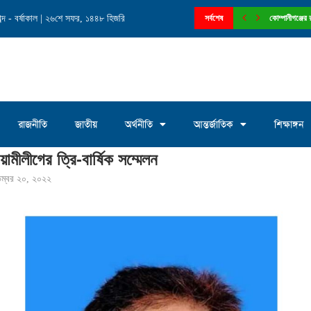
্দ - বর্ষাকাল | ২৬শে সফর, ১৪৪৮ হিজরি
পুরের উপসহকারি কৃষি কর্মকর্তা
সর্বশেষ
কোম্পানীগঞ্জের
রাজনীতি
জাতীয়
অর্থনীতি
আন্তর্জাতিক
শিক্ষাঙ্গন
ীলীগের ত্রি-বার্ষিক সম্মেলন
েম্বর ২০, ২০২২